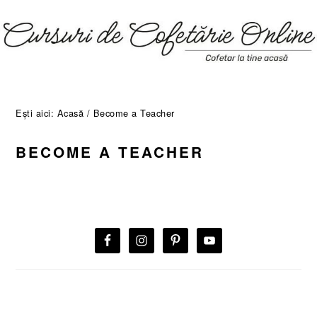
Skip
Skip
Skip
Skip
to
to
to
to
primary
main
primary
footer
navigation
content
sidebar
Ești aici:
Acasă
/
Become a Teacher
BECOME A TEACHER
BARA
PRINCIPALĂ