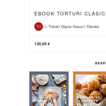
EBOOK TORTURI CLASIC
TO
De
Trainer Olguta Iliescu
În
Ebooks
120,00
€
DESP