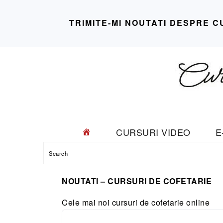
TRIMITE-MI NOUTATI DESPRE C
Skip
Skip
Skip
Skip
to
to
to
to
primary
main
primary
footer
navigation
content
sidebar
CURSURI VIDEO
E
Search
NOUTATI – CURSURI DE COFETARIE
Cele mai noi cursuri de cofetarie online