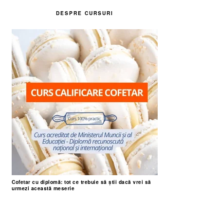
DESPRE CURSURI
Cofetar cu diplomă: tot ce trebuie să știi dacă vrei să
urmezi această meserie