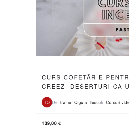
CURS COFETĂRIE PENTR
CREEZI DESERTURI CA 
TO
De
Trainer Olguta Iliescu
În
Cursuri vid
139,00
€