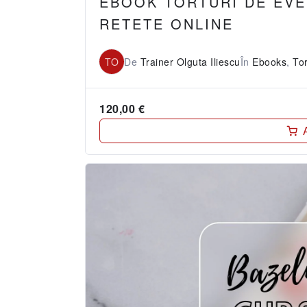
EBOOK TORTURI DE EVE
RETETE ONLINE
TO
De
Trainer Olguta Iliescu
În
Ebooks
,
To
120,00
€