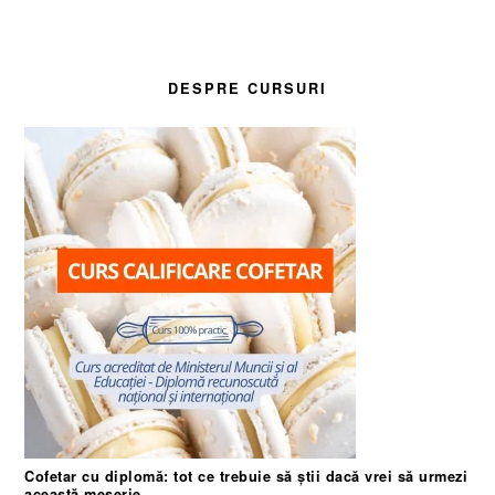
DESPRE CURSURI
Cofetar cu diplomă: tot ce trebuie să știi dacă vrei să urmezi
această meserie