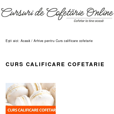
Skip
Skip
Skip
Skip
to
to
to
to
primary
main
primary
footer
navigation
content
sidebar
Ești aici:
Acasă
/
Arhive pentru Curs calificare cofetarie
CURS CALIFICARE COFETARIE