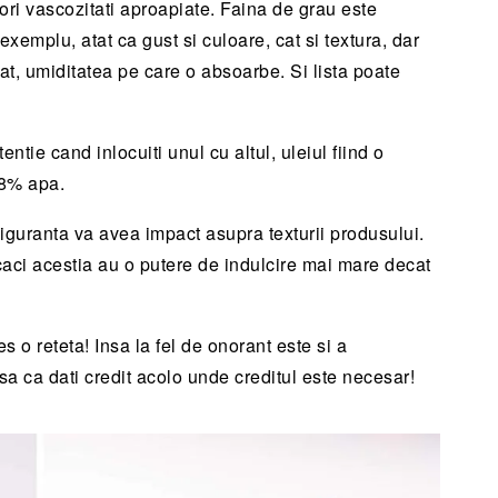
ri vascozitati aproapiate. Faina de grau este
exemplu, atat ca gust si culoare, cat si textura, dar
at, umiditatea pe care o absoarbe. Si lista poate
entie cand inlocuiti unul cu altul, uleiul fiind o
18% apa.
siguranta va avea impact asupra texturii produsului.
r, caci acestia au o putere de indulcire mai mare decat
s o reteta! Insa la fel de onorant este si a
sa ca dati credit acolo unde creditul este necesar!