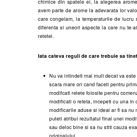
chimice din spatele ei, la alegerea aromel
avem parte de arome la adevarata lor valoa
care congelam, la temperaturile de lucru s
diferenta si uneori aspecte la care nu te-a
retetei.
Iata cateva reguli de care trebuie sa tine
Nu va intindeti mai mult decat va este 
scara mare ori cand faceti pentru prim
modifcati retete folosite pentru comenz
modificati o reteta, incepeti cu una in
modificarile aduse si ideal ar fi sa nu
puteti atribui rezultatul final unei modi
sau deloc bine si sa nu stiti cauza ex
originalului.