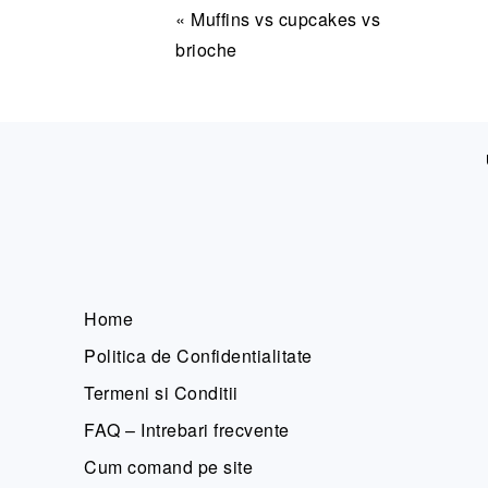
Articol
« Muffins vs cupcakes vs
anterior:
brioche
FOOTER
Home
Politica de Confidentialitate
Termeni si Conditii
FAQ – Intrebari frecvente
Cum comand pe site