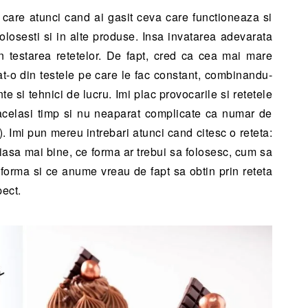
 care atunci cand ai gasit ceva care functioneaza si
efolosesti si in alte produse. Insa invatarea adevarata
in testarea retetelor. De fapt, cred ca cea mai mare
at-o din testele pe care le fac constant, combinandu-
te si tehnici de lucru. Imi plac provocarile si retetele
acelasi timp si nu neaparat complicate ca numar de
). Imi pun mereu intrebari atunci cand citesc o reteta:
iasa mai bine, ce forma ar trebui sa folosesc, cum sa
 forma si ce anume vreau de fapt sa obtin prin reteta
pect.