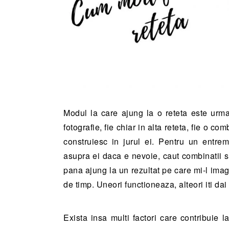
Modul la care ajung la o reteta este urma
fotografie, fie chiar in alta reteta, fie o c
construiesc in jurul ei. Pentru un entrem
asupra ei daca e nevoie, caut combinatii 
pana ajung la un rezultat pe care mi-l imagin
de timp. Uneori functioneaza, alteori iti da
Exista insa multi factori care contribuie la