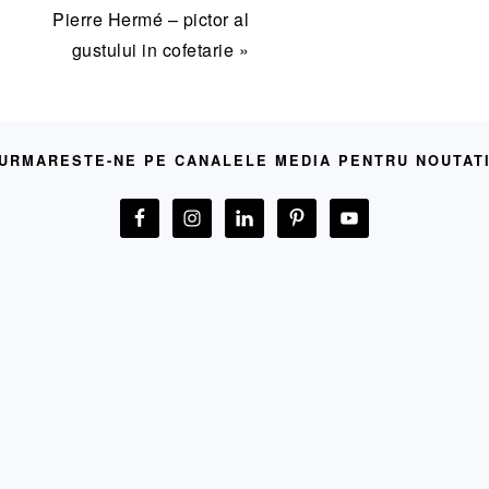
Articolul
Pierre Hermé – pictor al
urmator:
gustului in cofetarie »
URMARESTE-NE PE CANALELE MEDIA PENTRU NOUTAT