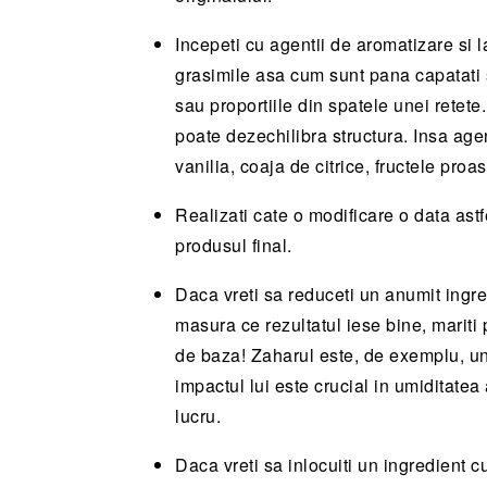
Incepeti cu agentii de aromatizare si 
grasimile asa cum sunt pana capatati s
sau proportiile din spatele unei retet
poate dezechilibra structura. Insa agent
vanilia, coaja de citrice, fructele proas
Realizati cate o modificare o data astf
produsul final.
Daca vreti sa reduceti un anumit ingr
masura ce rezultatul iese bine, mariti 
de baza! Zaharul este, de exemplu, un
impactul lui este crucial in umiditatea
lucru.
Daca vreti sa inlocuiti un ingredient cu