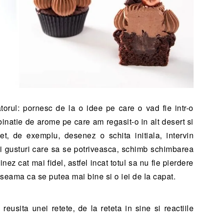
torul: pornesc de la o idee pe care o vad fie intr-o
ombinatie de arome pe care am regasit-o in alt desert si
et, de exemplu, desenez o schita initiala, intervin
si gusturi care sa se potriveasca, schimb schimbarea
ez cat mai fidel, astfel incat totul sa nu fie pierdere
i seama ca se putea mai bine si o iei de la capat.
 reusita unei retete, de la reteta in sine si reactiile