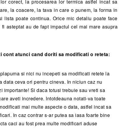
or corect, la procesarea lor termica astfel incat sa
re, la coacere, la tava in care o punem, la forma in
i lista poate continua. Orice mic detaliu poate face
i fi asteptat au de fapt impactul cel mai mare asupra
ti cont atunci cand doriti sa modificati o reteta:
plapuma si nici nu incepeti sa modificati retete la
a data ceva ori pentru cineva. In niciun caz nu
i importante! Si daca totusi trebuie sau vreti sa
 care aveti incredere. Intotdeauna notati-va toate
 modificati mai multe aspecte o data, astfel incat sa
ficari. In caz contrar s-ar putea sa iasa foarte bine
acta caci au fost prea multe modificari aduse