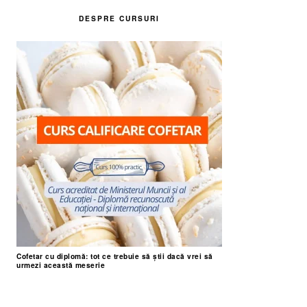
DESPRE CURSURI
Cofetar cu diplomă: tot ce trebuie să știi dacă vrei să
urmezi această meserie