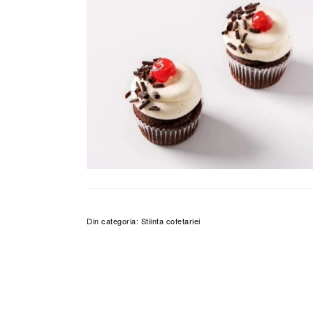
Din categoria:
Stiinta cofetariei