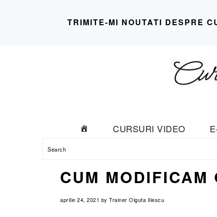
TRIMITE-MI NOUTATI DESPRE C
Skip
Skip
Skip
Skip
to
to
to
to
primary
main
primary
footer
navigation
content
sidebar
CURSURI VIDEO
E
Search
CUM MODIFICAM 
aprilie 24, 2021
by
Trainer Olguta Iliescu