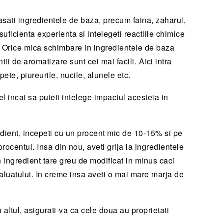
lasati ingredientele de baza, precum faina, zaharul,
uficienta experienta si intelegeti reactiile chimice
e. Orice mica schimbare in ingredientele de baza
ii de aromatizare sunt cei mai facili. Aici intra
pete, piureurile, nucile, alunele etc.
el incat sa puteti intelege impactul acesteia in
edient, incepeti cu un procent mic de 10-15% si pe
procentul. Insa din nou, aveti grija la ingredientele
 ingredient tare greu de modificat in minus caci
 aluatului. In creme insa aveti o mai mare marja de
 altul, asigurati-va ca cele doua au proprietati