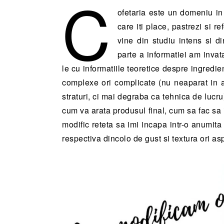
C
ofetaria este un domeniu in
care iti place, pastrezi si r
vine din studiu intens si d
parte a informatiei am invat
le cu informatiile teoretice despre ingredien
complexe ori complicate (nu neaparat in 
straturi, ci mai degraba ca tehnica de lucru
cum va arata produsul final, cum sa fac sa 
modific reteta sa imi incapa intr-o anumita
respectiva dincolo de gust si textura ori as