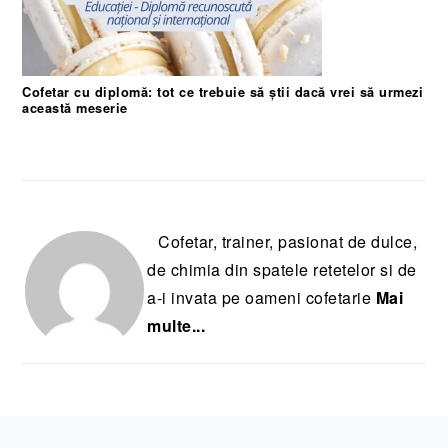
Cofetar cu diplomă: tot ce trebuie să știi dacă vrei să urmezi
această meserie
Cofetar, trainer, pasionat de dulce,
de chimia din spatele retetelor si de
a-i invata pe oameni cofetarie
Mai
multe...
FOOTER