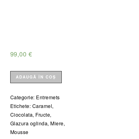
99,00
€
Cantitate
ADAUGĂ ÎN COȘ
Entremets
-
Categorie:
Entremets
Notiuni
Etichete:
Caramel
,
de
Ciocolata
,
Fructe
,
cofetarie
Glazura oglinda
,
Miere
,
moderna
Mousse
-