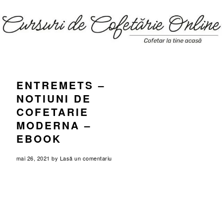
Skip
Skip
Skip
Skip
to
to
to
to
primary
main
primary
footer
navigation
content
sidebar
ENTREMETS –
NOTIUNI DE
COFETARIE
MODERNA –
EBOOK
mai 26, 2021
by
Lasă un comentariu